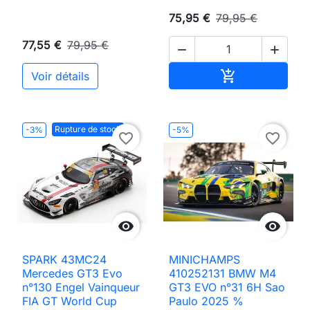
75,95 €
79,95 €
77,55 €
79,95 €


Ajouter au pan

Voir détails
Rupture de stock
-3%
-5%
favorite_border
favorite_border


SPARK 43MC24
MINICHAMPS
Mercedes GT3 Evo
410252131 BMW M4
n°130 Engel Vainqueur
GT3 EVO n°31 6H Sao
FIA GT World Cup
Paulo 2025 %