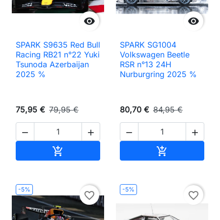


SPARK S9635 Red Bull
SPARK SG1004
Racing RB21 n°22 Yuki
Volkswagen Beetle
Tsunoda Azerbaijan
RSR n°13 24H
2025 %
Nurburgring 2025 %
75,95 €
79,95 €
80,70 €
84,95 €




Ajouter au panier
Ajouter au pan


-5%
-5%
favorite_border
favorite_border