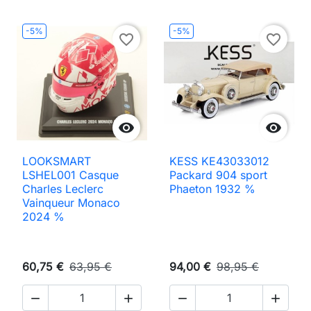
-5%
-5%
favorite_border
favorite_border


LOOKSMART
KESS KE43033012
LSHEL001 Casque
Packard 904 sport
Charles Leclerc
Phaeton 1932 %
Vainqueur Monaco
2024 %
60,75 €
63,95 €
94,00 €
98,95 €



