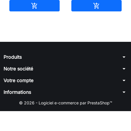
Ajouter au panier
Ajouter au pan


arrow_drop_down
Produits
arrow_drop_down
Notre société
arrow_drop_down
Votre compte
arrow_drop_down
Informations
© 2026 - Logiciel e-commerce par PrestaShop™