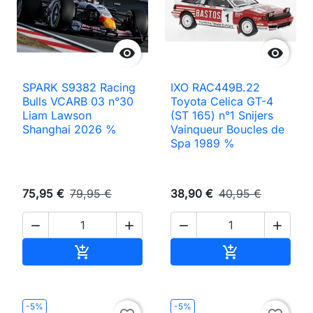


SPARK S9382 Racing
IXO RAC449B.22
Bulls VCARB 03 n°30
Toyota Celica GT-4
Liam Lawson
(ST 165) n°1 Snijers
Shanghai 2026 %
Vainqueur Boucles de
Spa 1989 %
75,95 €
79,95 €
38,90 €
40,95 €




Ajouter au panier
Ajouter au pan


-5%
-5%