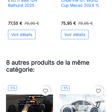
EVO n°888 12H
Linde FIA GT World
Bathurst 2025
Cup Macao 2024 %
77,55 €
79,95 €
75,95 €
79,95 €
Voir détails
Voir détails
8 autres produits de la même
catégorie:
-5%
-5%
favorite_border
favorite_border