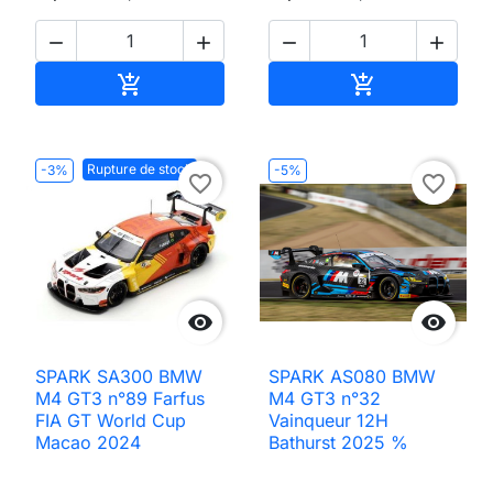




Ajouter au panier
Ajouter au pan


Rupture de stock
-3%
-5%
favorite_border
favorite_border


SPARK SA300 BMW
SPARK AS080 BMW
M4 GT3 n°89 Farfus
M4 GT3 n°32
FIA GT World Cup
Vainqueur 12H
Macao 2024
Bathurst 2025 %