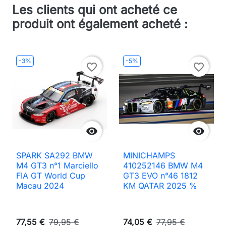
Les clients qui ont acheté ce
produit ont également acheté :
-3%
-5%
favorite_border
favorite_border


SPARK SA292 BMW
MINICHAMPS
M4 GT3 n°1 Marciello
410252146 BMW M4
FIA GT World Cup
GT3 EVO n°46 1812
Macau 2024
KM QATAR 2025 %
77,55 €
79,95 €
74,05 €
77,95 €