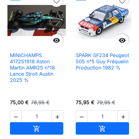
favorite_border
favorite_border


MINICHAMPS
SPARK SF234 Peugeot
417251918 Aston
505 n°5 Guy Fréquelin
Martin AMR25 n°18
Production 1982 %
Lance Stroll Austin
2025 %
75,00 €
78,95 €
75,95 €
79,95 €




Ajouter au panier
Ajouter au pan

