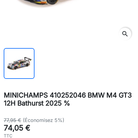
search
MINICHAMPS 410252046 BMW M4 GT3
12H Bathurst 2025 %
77,95 €
(Économisez 5%)
74,05 €
TTC