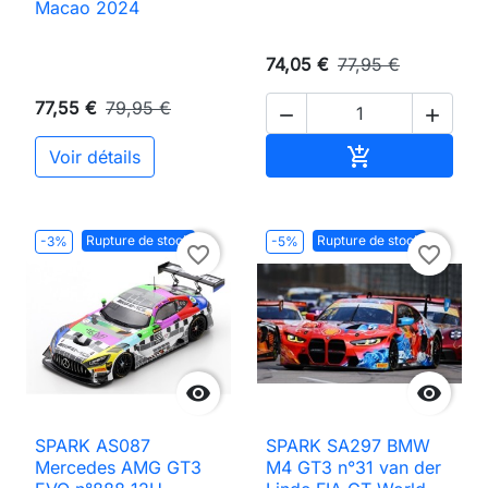
Macao 2024
74,05 €
77,95 €
77,55 €
79,95 €


Ajouter au pan

Voir détails
Rupture de stock
Rupture de stock
-3%
-5%
favorite_border
favorite_border


SPARK AS087
SPARK SA297 BMW
Mercedes AMG GT3
M4 GT3 n°31 van der