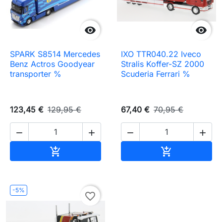


SPARK S8514 Mercedes
IXO TTR040.22 Iveco
Benz Actros Goodyear
Stralis Koffer-SZ 2000
transporter %
Scuderia Ferrari %
123,45 €
129,95 €
67,40 €
70,95 €




Ajouter au panier
Ajouter au pa


-5%
favorite_border