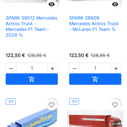


SPARK S9512 Mercedes
SPARK S8609
Actros Truck -
Mercedes Actros Truck
Mercedes F1 Team -
- McLaren F1 Team %
2024 %
122,50 €
128,95 €
122,50 €
128,95 €




Ajouter au panier
Ajouter au pa


-5%
-5%
favorite_border
favorite_border