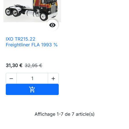

IXO TR215.22
Freightliner FLA 1993 %
31,30 €
32,95 €


Ajouter au panier

Affichage 1-7 de 7 article(s)