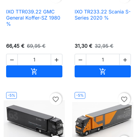
IXO TTR039.22 GMC
IXO TR233.22 Scania S-
General Koffer-SZ 1980
Series 2020 %
%
66,45 €
69,95 €
31,30 €
32,95 €




Ajouter au panier
Ajouter au pa


-5%
-5%
favorite_border
favorite_border