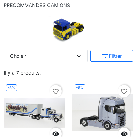
PRECOMMANDES CAMIONS
expand_more
filter_list
Choisir
Filtrer
Il y a 7 produits.
-5%
-5%
favorite_border
favorite_border

