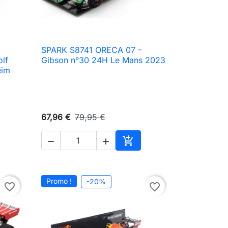
a
SPARK S8741 ORECA 07 -

Aperçu rapide
olf
Gibson n°30 24H Le Mans 2023
eim
67,96 €
79,95 €



ter au panier
Ajouter au panier
Promo !
-20%
favorite_border
favorite_border