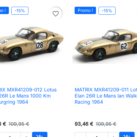
o !
Promo !
-15%
-15%
favorite_border
IX MXR41209-012 Lotus
MATRIX MXR41209-011 Lo

Aperçu rapide

Aperçu rapide
 26R Le Mans 1000 Km
Elan 26R Le Mans Ian Walk
urgring 1964
Racing 1964
6 €
109,95 €
93,46 €
109,95 €