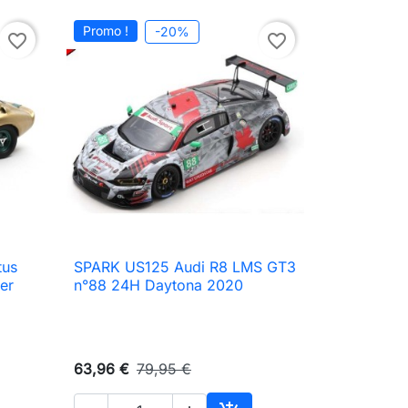
Promo !
-20%
favorite_border
favorite_border
tus
SPARK US125 Audi R8 LMS GT3

Aperçu rapide
er
n°88 24H Daytona 2020
63,96 €
79,95 €