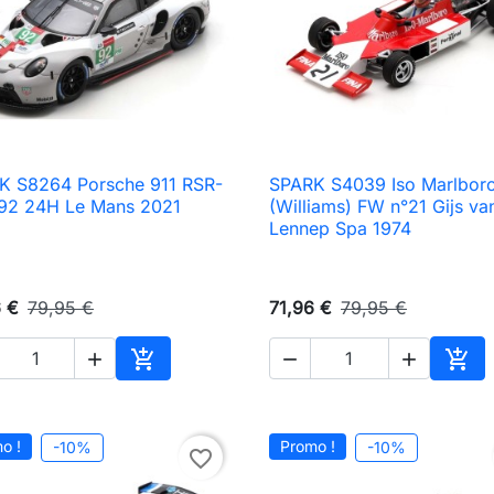
K S8264 Porsche 911 RSR-
SPARK S4039 Iso Marlbor

Aperçu rapide

Aperçu rapide
°92 24H Le Mans 2021
(Williams) FW n°21 Gijs va
Lennep Spa 1974
6 €
79,95 €
71,96 €
79,95 €





Ajouter au panier
Ajou
o !
Promo !
-10%
-10%
favorite_border