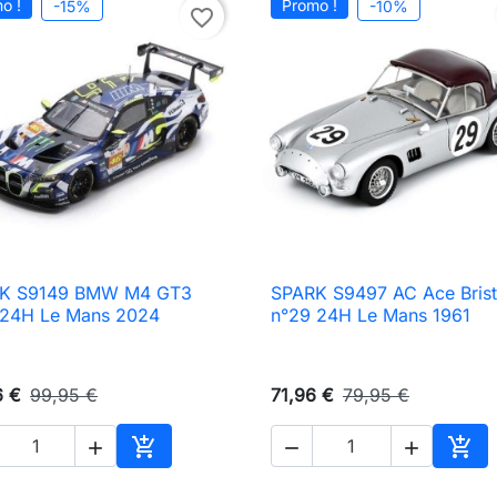
o !
Promo !
-15%
-10%
favorite_border
K S9149 BMW M4 GT3
SPARK S9497 AC Ace Brist

Aperçu rapide

Aperçu rapide
 24H Le Mans 2024
n°29 24H Le Mans 1961
6 €
99,95 €
71,96 €
79,95 €





Ajouter au panier
Ajou