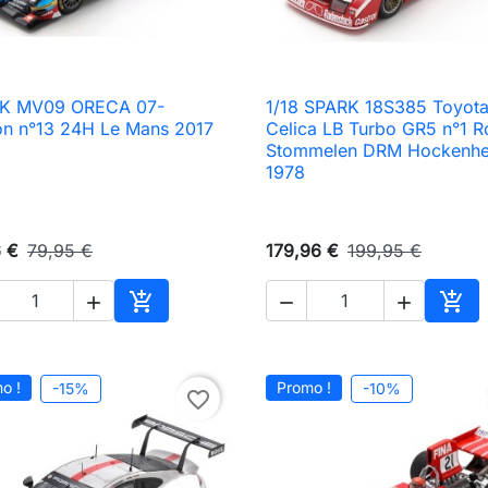
K MV09 ORECA 07-
1/18 SPARK 18S385 Toyot

Aperçu rapide

Aperçu rapide
on n°13 24H Le Mans 2017
Celica LB Turbo GR5 n°1 R
Stommelen DRM Hockenh
1978
6 €
79,95 €
179,96 €
199,95 €





Ajouter au panier
Ajou
o !
Promo !
-15%
-10%
favorite_border