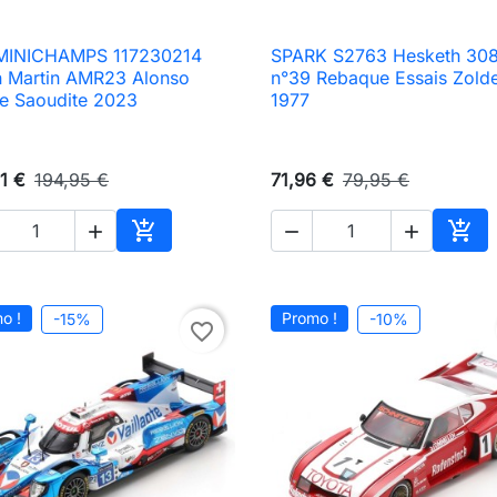
 MINICHAMPS 117230214
SPARK S2763 Hesketh 30

Aperçu rapide

Aperçu rapide
n Martin AMR23 Alonso
n°39 Rebaque Essais Zold
ie Saoudite 2023
1977
1 €
194,95 €
71,96 €
79,95 €





Ajouter au panier
Ajou
o !
Promo !
-15%
-10%
favorite_border