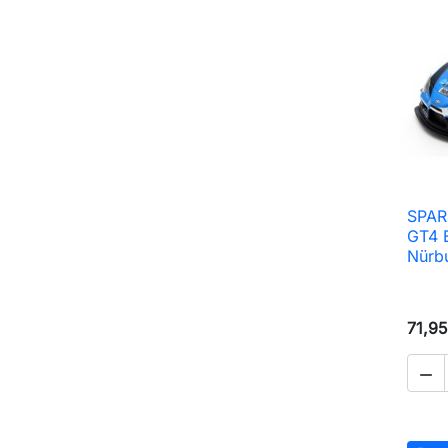
SPAR
GT4 
Nürb
71,95
