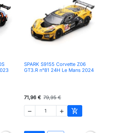
0S
SPARK S9155 Corvette Z06

Aperçu rapide
2023
GT3.R n°81 24H Le Mans 2024
71,96 €
79,95 €



ter au panier
Ajouter au panier