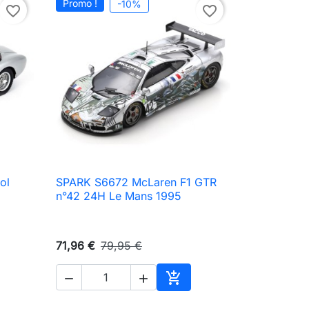
Promo !
-10%
favorite_border
favorite_border
ol
SPARK S6672 McLaren F1 GTR

Aperçu rapide
n°42 24H Le Mans 1995
71,96 €
79,95 €



ter au panier
Ajouter au panier