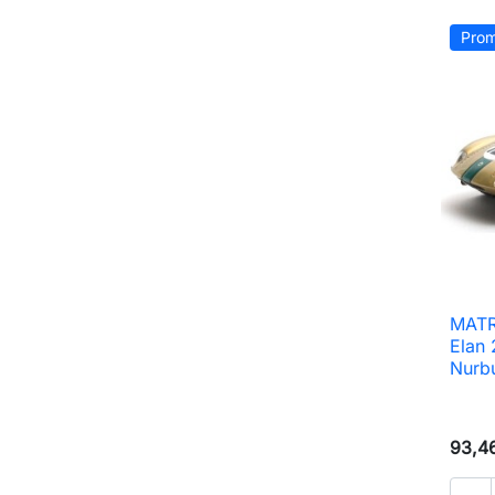
Prom
MATR
Elan
Nurb
93,4