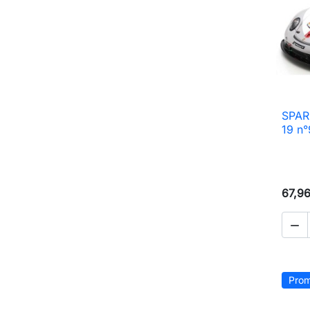
SPAR
19 n
67,9

Prom