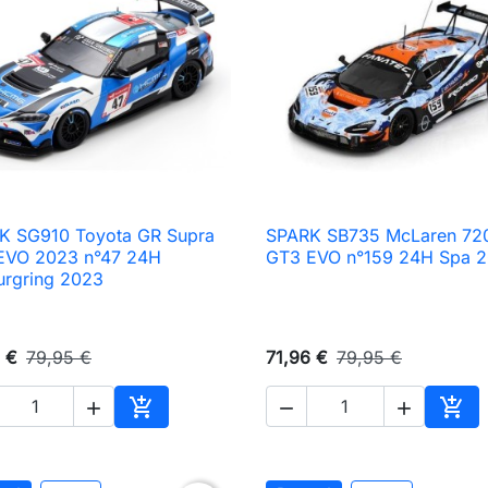
K SG910 Toyota GR Supra
SPARK SB735 McLaren 72

Aperçu rapide

Aperçu rapide
EVO 2023 n°47 24H
GT3 EVO n°159 24H Spa 
urgring 2023
 €
79,95 €
71,96 €
79,95 €





Ajouter au panier
Ajou