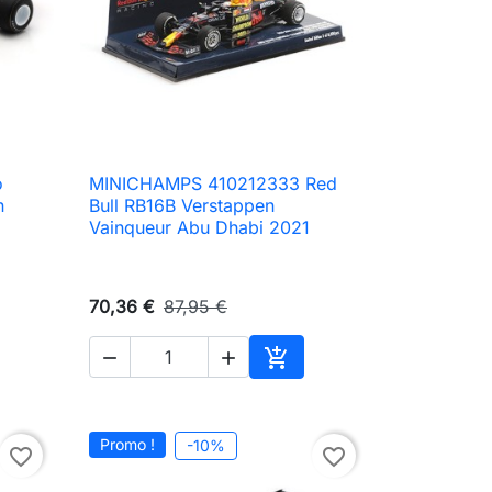
o
MINICHAMPS 410212333 Red

Aperçu rapide
n
Bull RB16B Verstappen
Vainqueur Abu Dhabi 2021
70,36 €
87,95 €



ter au panier
Ajouter au panier
Promo !
-10%
favorite_border
favorite_border