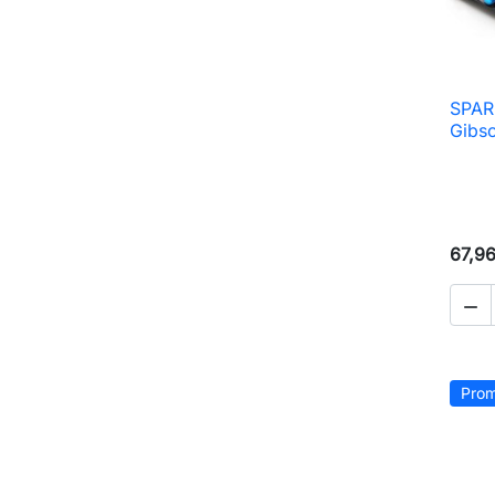
SPAR
Gibs
67,9

Prom