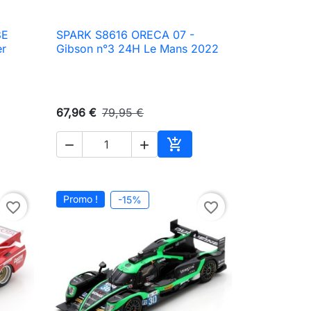
8E
SPARK S8616 ORECA 07 -

Aperçu rapide
er
Gibson n°3 24H Le Mans 2022
67,96 €
79,95 €



ter au panier
Ajouter au panier
Promo !
-15%
favorite_border
favorite_border