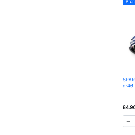
Prom
SPAR
n°46
84,9
