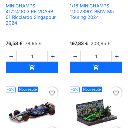
MINICHAMPS
1/18 MINICHAMPS
417241803 RB VCARB
110023901 BMW M5
01 Ricciardo Singapour
Touring 2024
2024
76,58 €
78,95 €
197,83 €
203,95 €




Ajouter au panier
Ajouter au pa


Nouveauté
Nouveauté
-3%
-3%
favorite_border
favorite_border