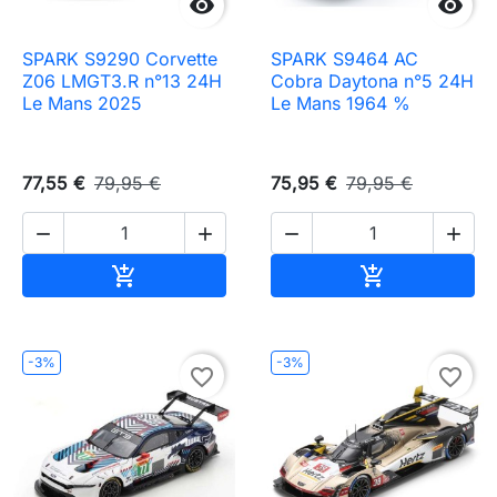


SPARK S9290 Corvette
SPARK S9464 AC
Z06 LMGT3.R n°13 24H
Cobra Daytona n°5 24H
Le Mans 2025
Le Mans 1964 %
77,55 €
79,95 €
75,95 €
79,95 €




Ajouter au panier
Ajouter au pa


-3%
-3%
favorite_border
favorite_border