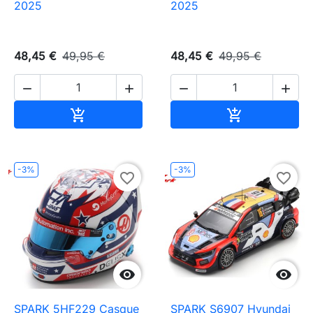
2025
2025
48,45 €
49,95 €
48,45 €
49,95 €




Ajouter au panier
Ajouter au pa


-3%
-3%
favorite_border
favorite_border


SPARK 5HF229 Casque
SPARK S6907 Hyundai