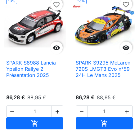
-3%
-3%
favorite_border
favorite_border


SPARK S8988 Lancia
SPARK S9295 McLaren
Ypsilon Rallye 2
720S LMGT3 Evo n°59
Présentation 2025
24H Le Mans 2025
86,28 €
88,95 €
86,28 €
88,95 €




Ajouter au panier
Ajouter au pa

