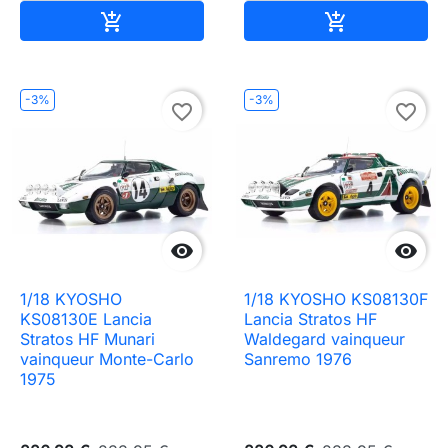
Ajouter au panier
Ajouter au pa


-3%
-3%
favorite_border
favorite_border


1/18 KYOSHO
1/18 KYOSHO KS08130F
KS08130E Lancia
Lancia Stratos HF
Stratos HF Munari
Waldegard vainqueur
vainqueur Monte-Carlo
Sanremo 1976
1975