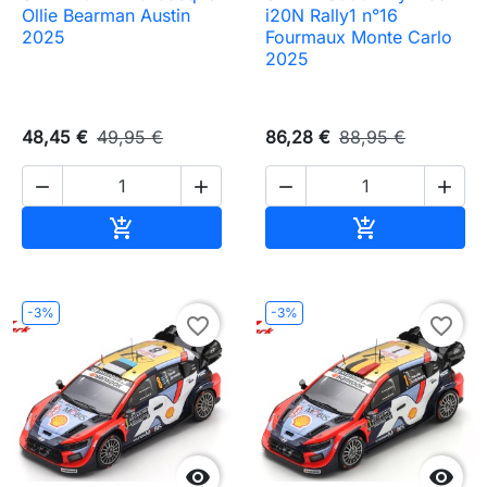
Ollie Bearman Austin
i20N Rally1 n°16
2025
Fourmaux Monte Carlo
2025
48,45 €
49,95 €
86,28 €
88,95 €




Ajouter au panier
Ajouter au pa


-3%
-3%
favorite_border
favorite_border

