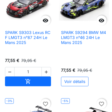


SPARK S9303 Lexus RC
SPARK S9294 BMW M4
F LMGT3 n°87 24H Le
LMGT3 n°46 24H Le
Mans 2025
Mans 2025
77,55 €
79,95 €
77,55 €
79,95 €


Ajouter au panier

Voir détails
-3%
-5%
favorite_border
favorite_border