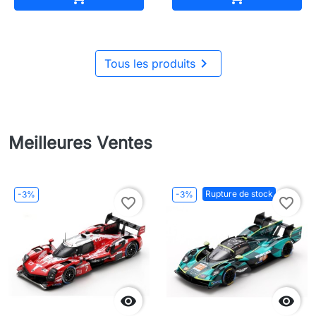

Tous les produits
Meilleures Ventes
Rupture de stock
-3%
-3%
favorite_border
favorite_border

