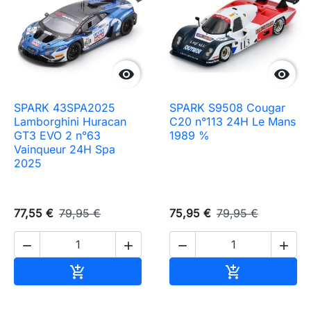


SPARK 43SPA2025
SPARK S9508 Cougar
Lamborghini Huracan
C20 n°113 24H Le Mans
GT3 EVO 2 n°63
1989 %
Vainqueur 24H Spa
2025
77,55 €
79,95 €
75,95 €
79,95 €




Ajouter au panier
Ajouter au pa

