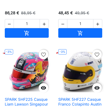
86,28 €
88,95 €
48,45 €
49,95 €




Ajouter au panier
Ajouter au pa


-3%
-3%
favorite_border
favorite_border


SPARK 5HF225 Casque
SPARK 5HF227 Casque
Liam Lawson Singapour
Franco Colapinto Austin