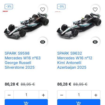
-3%
-3%
favorite_border
favorite_border


SPARK S9598
SPARK S9632
Mercedes W16 n°63
Mercedes W16 n°12
George Russell
Kimi Antonelli
Silverstone 2025
Azerbaijan 2025
86,28 €
88,95 €
86,28 €
88,95 €




Ajouter au panier
Ajouter au pa

