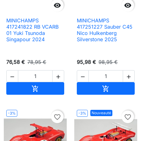


MINICHAMPS
MINICHAMPS
417241822 RB VCARB
417251227 Sauber C45
01 Yuki Tsunoda
Nico Hulkenberg
Singapour 2024
Silverstone 2025
76,58 €
78,95 €
95,98 €
98,95 €




Ajouter au panier
Ajouter au pa


Nouveauté
-3%
-3%
favorite_border
favorite_border