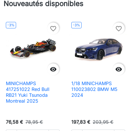
Nouveautés disponibles
-3%
-3%
favorite_border
favorite_border


MINICHAMPS
1/18 MINICHAMPS
417251022 Red Bull
110023802 BMW M5
RB21 Yuki Tsunoda
2024
Montreal 2025
76,58 €
78,95 €
197,83 €
203,95 €