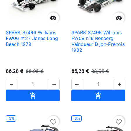


SPARK S7496 Williams
SPARK S7498 Williams
FW06 n°27 Jones Long
FW08 n°6 Rosberg
Beach 1979
Vainqueur Dijon-Prenois
1982
86,28 €
88,95 €
86,28 €
88,95 €




Ajouter au panier
Ajouter au pa


-3%
-3%
favorite_border
favorite_border