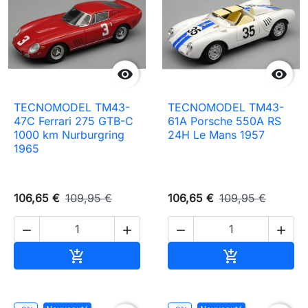


TECNOMODEL TM43-
TECNOMODEL TM43-
47C Ferrari 275 GTB-C
61A Porsche 550A RS
1000 km Nurburgring
24H Le Mans 1957
1965
106,65 €
109,95 €
106,65 €
109,95 €




Ajouter au panier
Ajouter au pa

