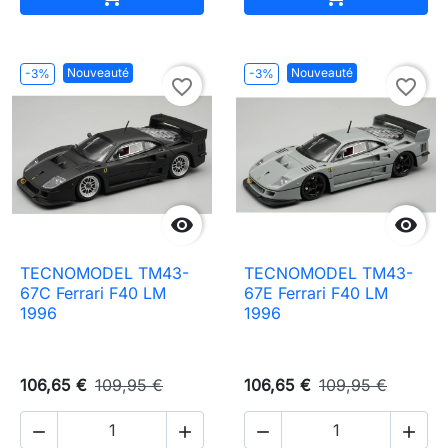
Nouveauté
Nouveauté
-3%
-3%
favorite_border
favorite_border


TECNOMODEL TM43-
TECNOMODEL TM43-
67C Ferrari F40 LM
67E Ferrari F40 LM
1996
1996
106,65 €
109,95 €
106,65 €
109,95 €



