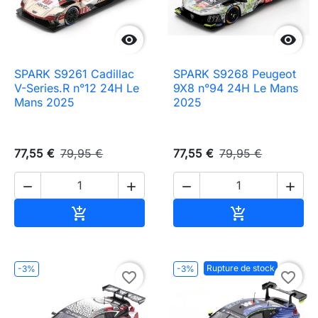


SPARK S9261 Cadillac
SPARK S9268 Peugeot
V-Series.R n°12 24H Le
9X8 n°94 24H Le Mans
Mans 2025
2025
77,55 €
79,95 €
77,55 €
79,95 €




Ajouter au panier
Ajouter au pa


Rupture de stock
-3%
-3%
favorite_border
favorite_border