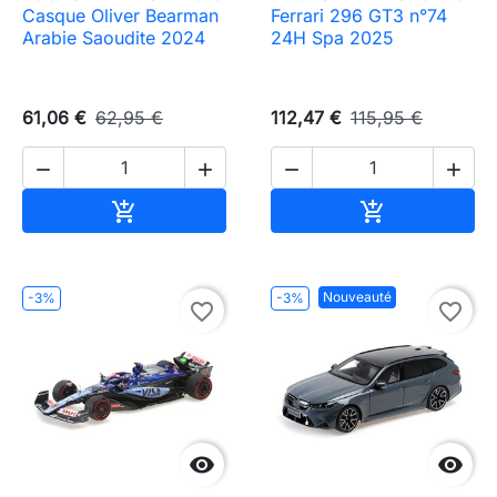
Casque Oliver Bearman
Ferrari 296 GT3 n°74
Arabie Saoudite 2024
24H Spa 2025
61,06 €
62,95 €
112,47 €
115,95 €




Ajouter au panier
Ajouter au pa


Nouveauté
-3%
-3%
favorite_border
favorite_border

