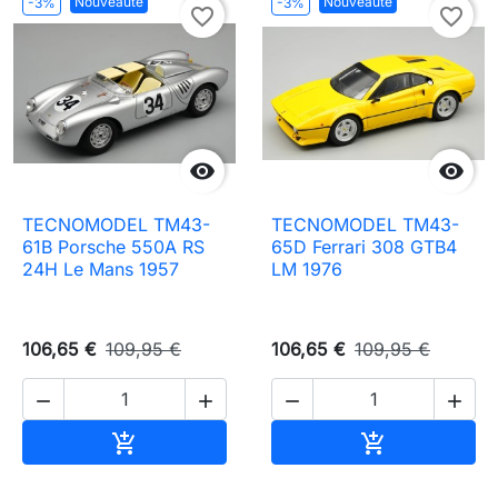
Nouveauté
Nouveauté
-3%
-3%
favorite_border
favorite_border


TECNOMODEL TM43-
TECNOMODEL TM43-
61B Porsche 550A RS
65D Ferrari 308 GTB4
24H Le Mans 1957
LM 1976
106,65 €
109,95 €
106,65 €
109,95 €




Ajouter au panier
Ajouter au pa

