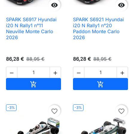


SPARK S6917 Hyundai
SPARK S6921 Hyundai
i20 N Rally1 n°11
i20 N Rally1 n°20
Neuville Monte Carlo
Paddon Monte Carlo
2026
2026
86,28 €
88,95 €
86,28 €
88,95 €




Ajouter au panier
Ajouter au pa


-3%
-3%
favorite_border
favorite_border