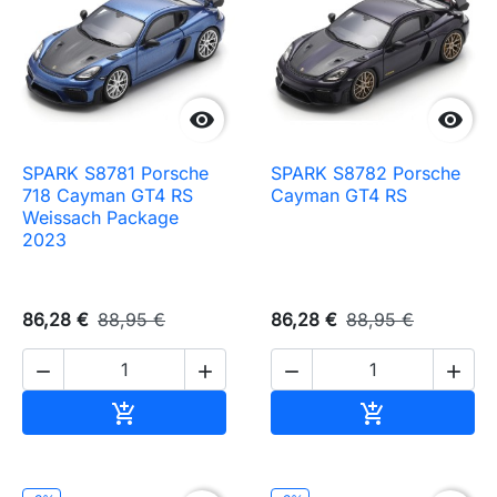


SPARK S8781 Porsche
SPARK S8782 Porsche
718 Cayman GT4 RS
Cayman GT4 RS
Weissach Package
2023
86,28 €
88,95 €
86,28 €
88,95 €




Ajouter au panier
Ajouter au pa

