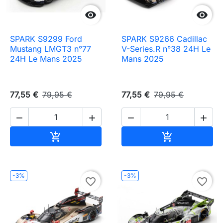


SPARK S9299 Ford
SPARK S9266 Cadillac
Mustang LMGT3 n°77
V-Series.R n°38 24H Le
24H Le Mans 2025
Mans 2025
77,55 €
79,95 €
77,55 €
79,95 €




Ajouter au panier
Ajouter au pa


-3%
-3%
favorite_border
favorite_border