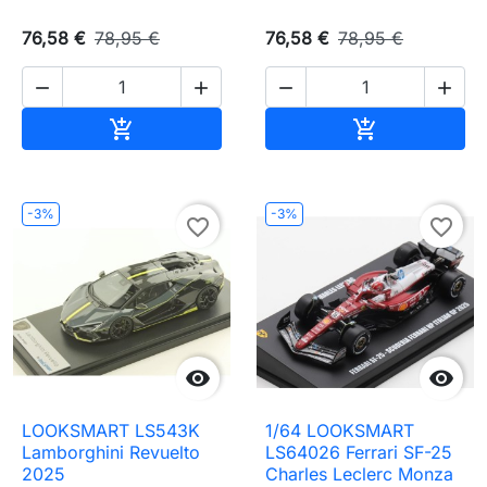
76,58 €
78,95 €
76,58 €
78,95 €




Ajouter au panier
Ajouter au pa


-3%
-3%
favorite_border
favorite_border


LOOKSMART LS543K
1/64 LOOKSMART
Lamborghini Revuelto
LS64026 Ferrari SF-25
2025
Charles Leclerc Monza