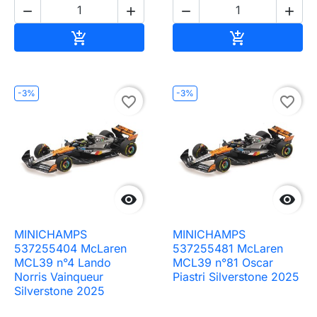




Ajouter au panier
Ajouter au pa


-3%
-3%
favorite_border
favorite_border


MINICHAMPS
MINICHAMPS
537255404 McLaren
537255481 McLaren
MCL39 n°4 Lando
MCL39 n°81 Oscar
Norris Vainqueur
Piastri Silverstone 2025
Silverstone 2025