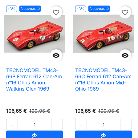
Nouveauté
Nouveauté
-3%
-3%
favorite_border
favorite_border


TECNOMODEL TM43-
TECNOMODEL TM43-
66B Ferrari 612 Can-Am
66C Ferrari 612 Can-Am
n°16 Chris Amon
n°16 Chris Amon Mid-
Watkins Glen 1969
Ohio 1969
106,65 €
109,95 €
106,65 €
109,95 €




Ajouter au panier
Ajouter au pa

