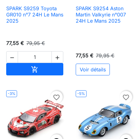
SPARK S9259 Toyota
SPARK S9254 Aston
GR010 n°7 24H Le Mans
Martin Valkyrie n°007
2025
24H Le Mans 2025
77,55 €
79,95 €
77,55 €
79,95 €


Ajouter au panier

Voir détails
-3%
-5%
favorite_border
favorite_border