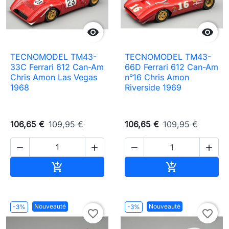


TECNOMODEL TM43-
TECNOMODEL TM43-
33C Ferrari 612 Can-Am
66D Ferrari 612 Can-Am
Chris Amon Las Vegas
n°16 Chris Amon
1968
Riverside 1969
106,65 €
109,95 €
106,65 €
109,95 €




Ajouter au panier
Ajouter au pa


Nouveauté
Nouveauté
-3%
-3%
favorite_border
favorite_border