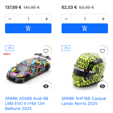
137,69 €
141,95 €
62,03 €
63,95 €




Ajouter au panier
Ajouter au pa


-3%
-3%
favorite_border
favorite_border


SPARK AS086 Audi R8
SPARK 5HF188 Casque
LMS EVO II n°44 12H
Lando Norris 2025
Bathurst 2025