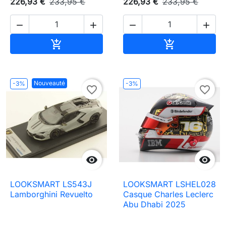
226,93 €
233,95 €
226,93 €
233,95 €




Ajouter au panier
Ajouter au pa


Nouveauté
-3%
-3%
favorite_border
favorite_border


LOOKSMART LS543J
LOOKSMART LSHEL028
Lamborghini Revuelto
Casque Charles Leclerc
Abu Dhabi 2025