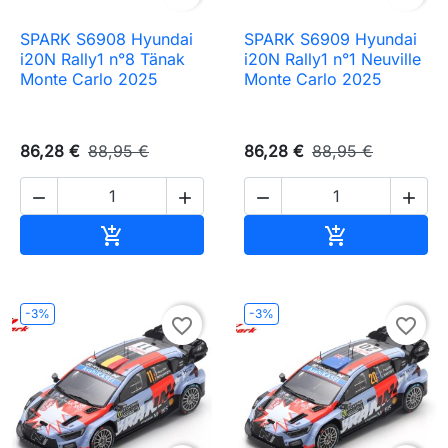
SPARK S6908 Hyundai
SPARK S6909 Hyundai
i20N Rally1 n°8 Tänak
i20N Rally1 n°1 Neuville
Monte Carlo 2025
Monte Carlo 2025
86,28 €
88,95 €
86,28 €
88,95 €




Ajouter au panier
Ajouter au pa


-3%
-3%
favorite_border
favorite_border