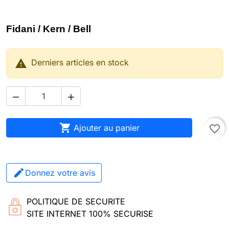
Fidani / Kern / Bell

Derniers articles en stock



Ajouter au panier
favorite_border
Donnez votre avis
POLITIQUE DE SECURITE
SITE INTERNET 100% SECURISE