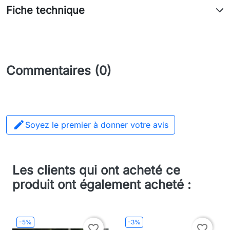
Fiche technique
Commentaires (0)

Soyez le premier à donner votre avis
Les clients qui ont acheté ce
produit ont également acheté :
-5%
-3%
favorite_border
favorite_border