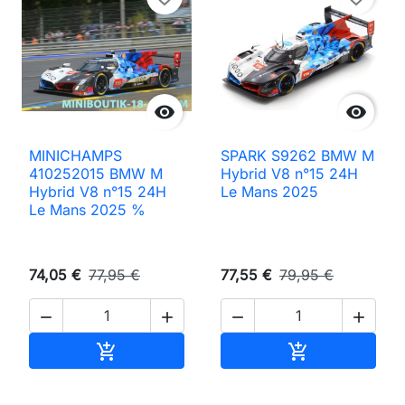


MINICHAMPS
SPARK S9262 BMW M
410252015 BMW M
Hybrid V8 n°15 24H
Hybrid V8 n°15 24H
Le Mans 2025
Le Mans 2025 %
74,05 €
77,95 €
77,55 €
79,95 €




Ajouter au panier
Ajouter au pan

