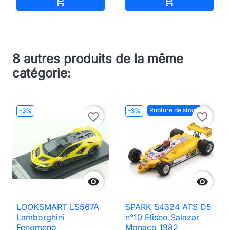


8 autres produits de la même
catégorie:
Rupture de stock
-3%
-3%
favorite_border
favorite_border


LOOKSMART LS567A
SPARK S4324 ATS D5
Lamborghini
n°10 Eliseo Salazar
Fenomeno
Monaco 1982