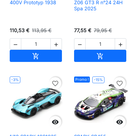
400V Prototyp 1938
Z06 GT3 R n°24 24H
Spa 2025
110,53 €
113,95 €
77,55 €
79,95 €




Ajouter au panier
Ajouter au pan


Promo !
-3%
-15%
favorite_border
favorite_border

