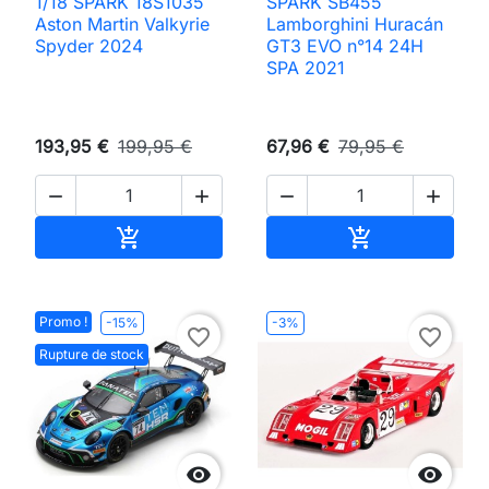
1/18 SPARK 18S1035
SPARK SB455
Aston Martin Valkyrie
Lamborghini Huracán
Spyder 2024
GT3 EVO n°14 24H
SPA 2021
193,95 €
199,95 €
67,96 €
79,95 €




Ajouter au panier
Ajouter au pan


Promo !
-15%
-3%
favorite_border
favorite_border
Rupture de stock

