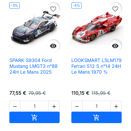
-3%
-5%
favorite_border
favorite_border


SPARK S9304 Ford
LOOKSMART LSLM179
Mustang LMGT3 n°88
Ferrari 512 S n°14 24H
24H Le Mans 2025
Le Mans 1970 %
77,55 €
79,95 €
110,15 €
115,95 €




Ajouter au panier
Ajouter au pan

