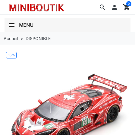
0
search

shopping_cart
MENU
Accueil
DISPONIBLE
-3%