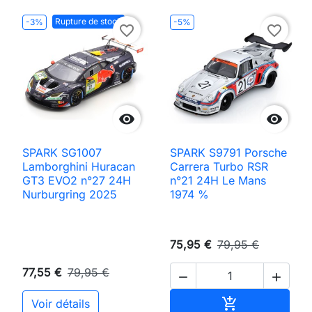
Rupture de stock
-3%
-5%
favorite_border
favorite_border


SPARK SG1007
SPARK S9791 Porsche
Lamborghini Huracan
Carrera Turbo RSR
GT3 EVO2 n°27 24H
n°21 24H Le Mans
Nurburgring 2025
1974 %
75,95 €
79,95 €
77,55 €
79,95 €


Ajouter au pan

Voir détails