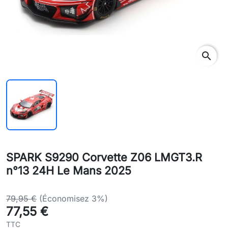
search
SPARK S9290 Corvette Z06 LMGT3.R
n°13 24H Le Mans 2025
79,95 €
(Économisez 3%)
77,55 €
TTC