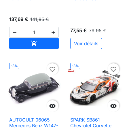
137,69 €
141,95 €
77,55 €
79,95 €


Ajouter au panier

Voir détails
-3%
-3%
favorite_border
favorite_border


AUTOCULT 06065
SPARK SB861
Mercedes Benz W147-
Chevrolet Corvette