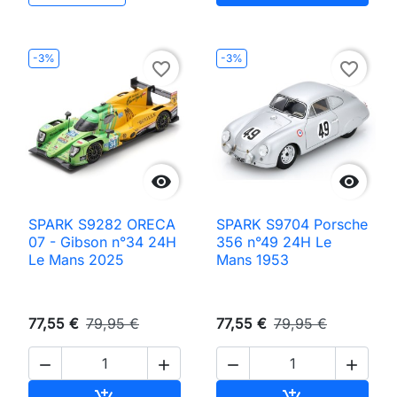
-3%
-3%
favorite_border
favorite_border


SPARK S9282 ORECA
SPARK S9704 Porsche
07 - Gibson n°34 24H
356 n°49 24H Le
Le Mans 2025
Mans 1953
77,55 €
79,95 €
77,55 €
79,95 €




Ajouter au panier
Ajouter au pan