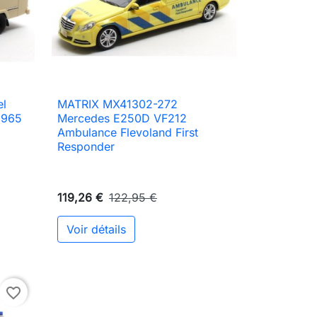
l
MATRIX MX41302-272

Aperçu rapide
1965
Mercedes E250D VF212
Ambulance Flevoland First
Responder
119,26 €
122,95 €
Voir détails
favorite_border