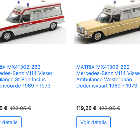
IX MX41302-283
MATRIX MX41302-282

Aperçu rapide

Aperçu rapide
edes-Benz V114 Visser
Mercedes-Benz V114 Visse
ance St Bonifacius
Ambulance Westerbaan
envoorde 1969 - 1973
Dedemsvaart 1969 - 1973
6 €
122,95 €
119,26 €
122,95 €
 détails
Voir détails