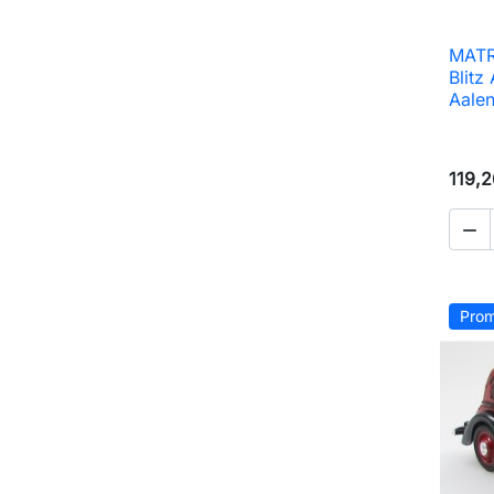
MATR
Blitz
Aalen
119,2

Prom