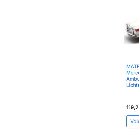
MATR
Merc
Ambul
Licht
119,2
Voir