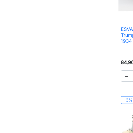
ESVA
Trump
1934
84,9

-3%