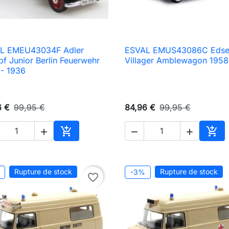
L EMEU43034F Adler
ESVAL EMUS43086C Edse

Aperçu rapide

Aperçu rapide
f Junior Berlin Feuerwehr
Villager Amblewagon 1958
 - 1936
6 €
99,95 €
84,96 €
99,95 €





Ajouter au panier
Ajou
Rupture de stock
Rupture de stock
-3%
favorite_border