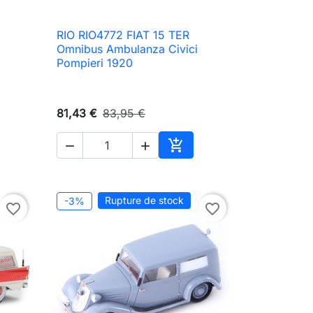
RIO RIO4772 FIAT 15 TER

Aperçu rapide
Omnibus Ambulanza Civici
Pompieri 1920
81,43 €
83,95 €



ter au panier
Ajouter au panier
Rupture de stock
-3%
favorite_border
favorite_border