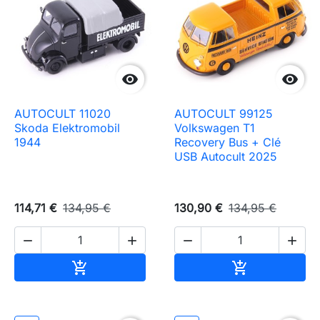


AUTOCULT 11020
AUTOCULT 99125
Skoda Elektromobil
Volkswagen T1
1944
Recovery Bus + Clé
USB Autocult 2025
114,71 €
134,95 €
130,90 €
134,95 €




Ajouter au panier
Ajouter au pa

