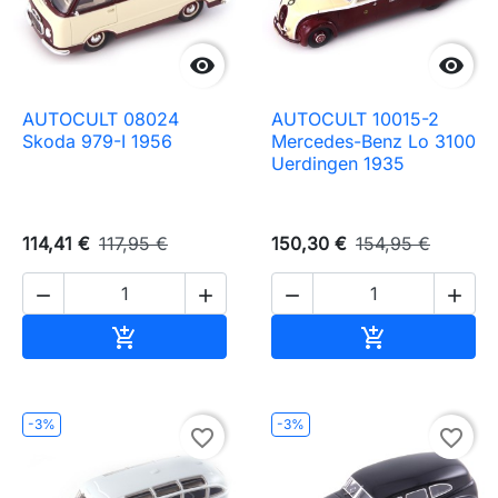


AUTOCULT 08024
AUTOCULT 10015-2
Skoda 979-I 1956
Mercedes-Benz Lo 3100
Uerdingen 1935
114,41 €
117,95 €
150,30 €
154,95 €




Ajouter au panier
Ajouter au pa


-3%
-3%
favorite_border
favorite_border