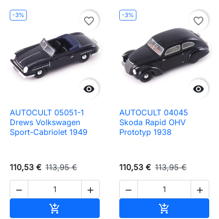
-3%
-3%
favorite_border
favorite_border


AUTOCULT 05051-1
AUTOCULT 04045
Drews Volkswagen
Skoda Rapid OHV
Sport-Cabriolet 1949
Prototyp 1938
110,53 €
113,95 €
110,53 €
113,95 €




Ajouter au panier
Ajouter au pa

