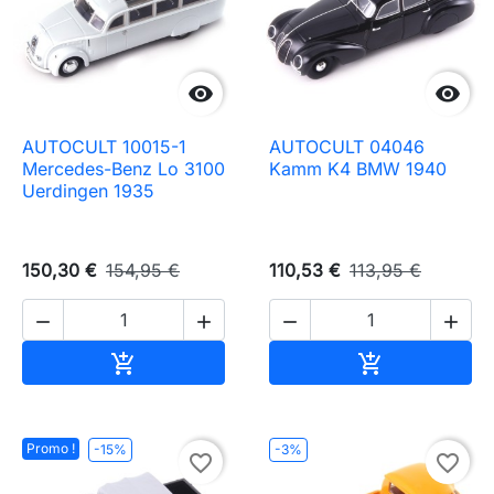


AUTOCULT 10015-1
AUTOCULT 04046
Mercedes-Benz Lo 3100
Kamm K4 BMW 1940
Uerdingen 1935
150,30 €
154,95 €
110,53 €
113,95 €




Ajouter au panier
Ajouter au pa


Promo !
-15%
-3%
favorite_border
favorite_border