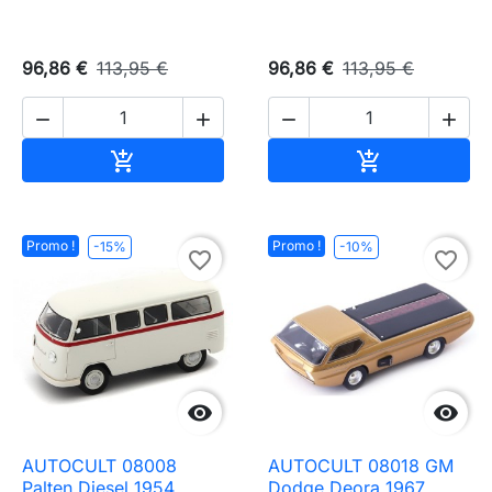
96,86 €
113,95 €
96,86 €
113,95 €




Ajouter au panier
Ajouter au pa


Promo !
Promo !
-15%
-10%
favorite_border
favorite_border


AUTOCULT 08008
AUTOCULT 08018 GM
Palten Diesel 1954
Dodge Deora 1967