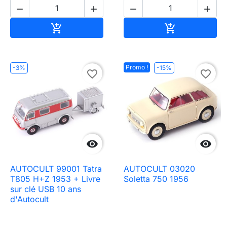




Ajouter au panier
Ajouter au pa


Promo !
-3%
-15%
favorite_border
favorite_border


AUTOCULT 99001 Tatra
AUTOCULT 03020
T805 H+Z 1953 + Livre
Soletta 750 1956
sur clé USB 10 ans
d'Autocult