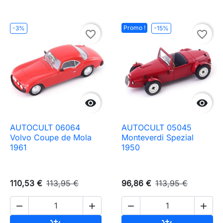
Promo !
-3%
-15%
favorite_border
favorite_border


AUTOCULT 06064
AUTOCULT 05045
Volvo Coupe de Mola
Monteverdi Spezial
1961
1950
110,53 €
113,95 €
96,86 €
113,95 €



