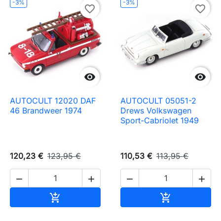
-3%
-3%
favorite_border
favorite_border


AUTOCULT 12020 DAF
AUTOCULT 05051-2
46 Brandweer 1974
Drews Volkswagen
Sport-Cabriolet 1949
120,23 €
123,95 €
110,53 €
113,95 €




Ajouter au panier
Ajouter au pa

