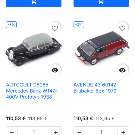
Ajouter au panier
Ajouter au pa


-3%
-3%
favorite_border
favorite_border


AUTOCULT 06065
AVENUE 43 60142
Mercedes Benz W147-
Brubaker Box 1972
400V Prototyp 1938
110,53 €
113,95 €
110,53 €
113,95 €



