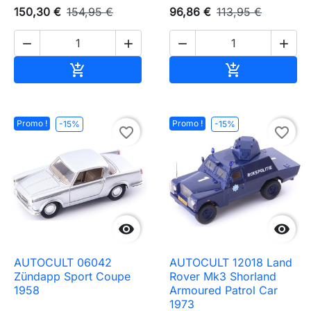
150,30 €
154,95 €
96,86 €
113,95 €




Ajouter au panier
Ajouter au pa


Promo !
Promo !
-15%
-15%
favorite_border
favorite_border


AUTOCULT 06042
AUTOCULT 12018 Land
Zündapp Sport Coupe
Rover Mk3 Shorland
1958
Armoured Patrol Car
1973