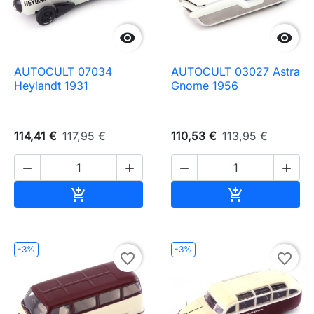


AUTOCULT 07034
AUTOCULT 03027 Astra
Heylandt 1931
Gnome 1956
114,41 €
117,95 €
110,53 €
113,95 €




Ajouter au panier
Ajouter au pa


-3%
-3%
favorite_border
favorite_border