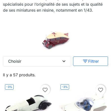
spécialisés pour l’originalité de ses sujets et la qualité
de ses miniatures en résine, notamment en 1/43.
expand_more
filter_list
Choisir
Filtrer
Il y a 57 produits.
-3%
-3%
favorite_border
favorite_border