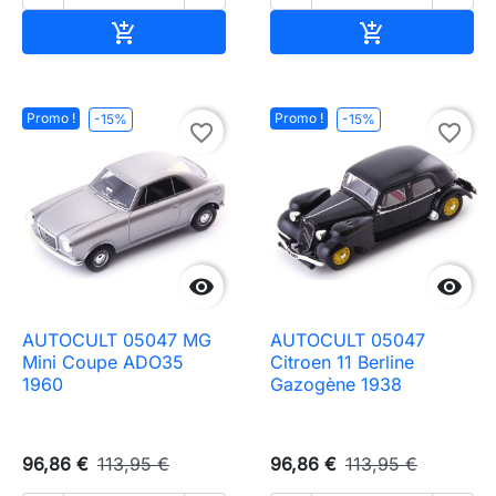
Ajouter au panier
Ajouter au pa


Promo !
Promo !
-15%
-15%
favorite_border
favorite_border


AUTOCULT 05047 MG
AUTOCULT 05047
Mini Coupe ADO35
Citroen 11 Berline
1960
Gazogène 1938
96,86 €
113,95 €
96,86 €
113,95 €