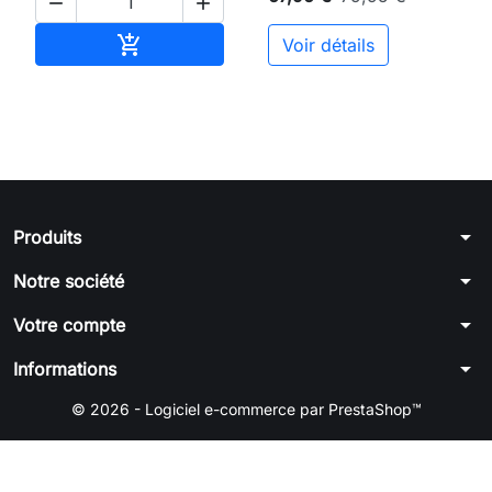


Ajouter au panier

Voir détails
arrow_drop_down
Produits
arrow_drop_down
Notre société
arrow_drop_down
Votre compte
arrow_drop_down
Informations
© 2026 - Logiciel e-commerce par PrestaShop™