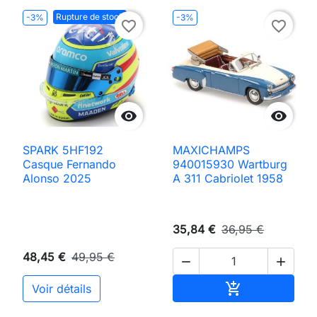
Rupture de stock
-3%
-3%
favorite_border
favorite_border


SPARK 5HF192
MAXICHAMPS
Casque Fernando
940015930 Wartburg
Alonso 2025
A 311 Cabriolet 1958
35,84 €
36,95 €
48,45 €
49,95 €


Ajouter au pan

Voir détails