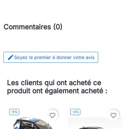
Commentaires (0)

Soyez le premier à donner votre avis
Les clients qui ont acheté ce
produit ont également acheté :
-5%
-3%
favorite_border
favorite_border