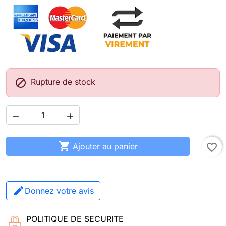

Rupture de stock



Ajouter au panier
favorite_border
Donnez votre avis
POLITIQUE DE SECURITE