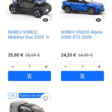


NOREV 519922
NOREV 519210 Alpine
Mobilize Duo 2025 %
A390 GTS 2026
25,60 €
26,95 €
24,20 €
24,95 €




Ajouter au panier
Ajouter au pan


Rupture de stock
-3%
favorite_border