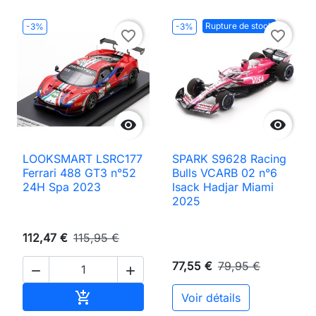
Rupture de stock
-3%
-3%
favorite_border
favorite_border


LOOKSMART LSRC177
SPARK S9628 Racing
Ferrari 488 GT3 n°52
Bulls VCARB 02 n°6
24H Spa 2023
Isack Hadjar Miami
2025
112,47 €
115,95 €
77,55 €
79,95 €


Ajouter au panier

Voir détails