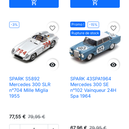
Ajouter au panier
Ajouter au pan


Promo !
-3%
-15%
favorite_border
favorite_border
Rupture de stock


SPARK S5892
SPARK 43SPA1964
Mercedes 300 SLR
Mercedes 300 SE
n°704 Mille Miglia
n°102 Vainqueur 24H
1955
Spa 1964
77,55 €
79,95 €
67,96 €
79,95 €