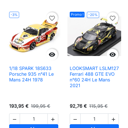
Promo !
-3%
-20%
favorite_border
favorite_border


1/18 SPARK 18S633
LOOKSMART LSLM127
Porsche 935 n°41 Le
Ferrari 488 GTE EVO
Mans 24H 1978
n°60 24H Le Mans
2021
193,95 €
199,95 €
92,76 €
115,95 €



