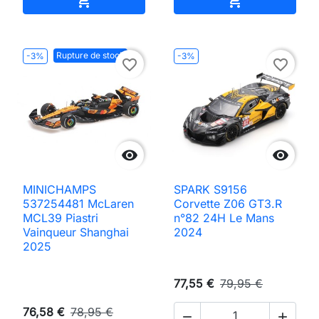


Rupture de stock
-3%
-3%
favorite_border
favorite_border


MINICHAMPS
SPARK S9156
537254481 McLaren
Corvette Z06 GT3.R
MCL39 Piastri
n°82 24H Le Mans
Vainqueur Shanghai
2024
2025
77,55 €
79,95 €
76,58 €
78,95 €

