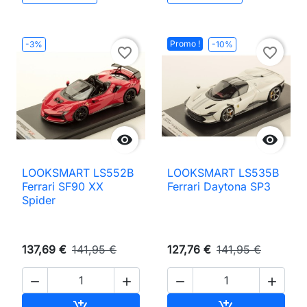
Promo !
-3%
-10%
favorite_border
favorite_border


LOOKSMART LS552B
LOOKSMART LS535B
Ferrari SF90 XX
Ferrari Daytona SP3
Spider
137,69 €
141,95 €
127,76 €
141,95 €




Ajouter au panier
Ajouter au pan