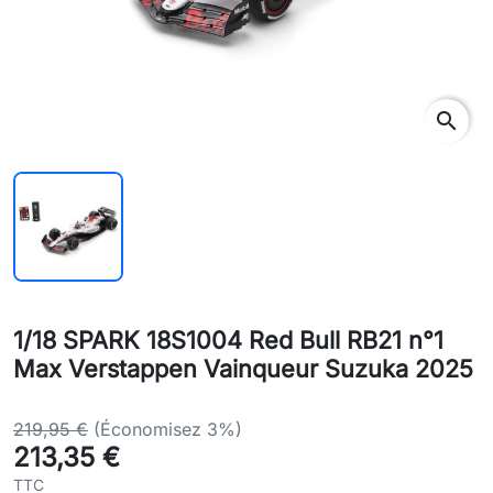
search
1/18 SPARK 18S1004 Red Bull RB21 n°1
Max Verstappen Vainqueur Suzuka 2025
219,95 €
(Économisez 3%)
213,35 €
TTC