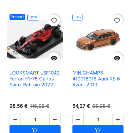
Promo !
-15%
-3%
favorite_border
favorite_border


LOOKSMART LSF1042
MINICHAMPS
Ferrari F1-75 Carlos
410018018 Audi RS 6
Sainz Bahrain 2022
Avant 2019
98,56 €
115,95 €
54,27 €
55,95 €




Ajouter au panier
Ajouter au pan

