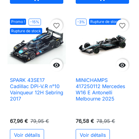
Promo !
Rupture de stock
-15%
-3%
favorite_border
favorite_border
Rupture de stock


SPARK 43SE17
MINICHAMPS
Cadillac DPi-V.R n°10
417250112 Mercedes
Vainqueur 12H Sebring
W16 E Antonelli
2017
Melbourne 2025
67,96 €
79,95 €
76,58 €
78,95 €
Voir détails
Voir détails