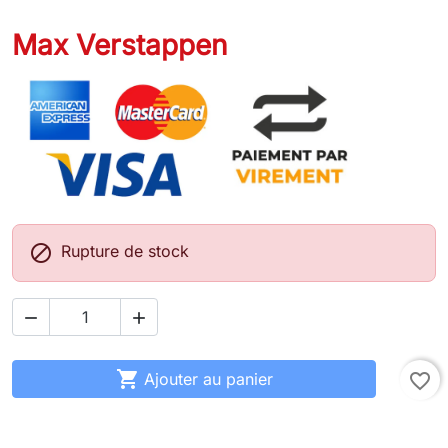
Max Verstappen

Rupture de stock



Ajouter au panier
favorite_border