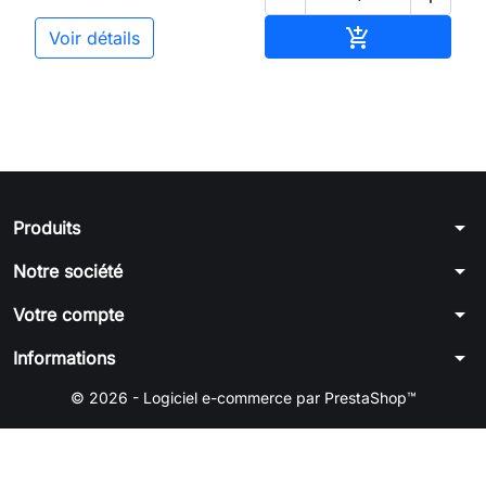
Ajouter au pan

Voir détails
arrow_drop_down
Produits
arrow_drop_down
Notre société
arrow_drop_down
Votre compte
arrow_drop_down
Informations
© 2026 - Logiciel e-commerce par PrestaShop™