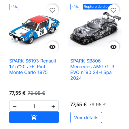
Rupture de stock
-3%
-3%
favorite_border
favorite_border


SPARK S6193 Renault
SPARK SB806
17 n°20 J-F. Piot
Mercedes AMG GT3
Monte Carlo 1975
EVO n°90 24H Spa
2024
77,55 €
79,95 €
77,55 €
79,95 €


Ajouter au panier

Voir détails