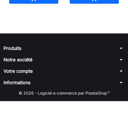
arrow_drop_down
Produits
arrow_drop_down
Notre société
arrow_drop_down
Votre compte
arrow_drop_down
Informations
© 2026 - Logiciel e-commerce par PrestaShop™