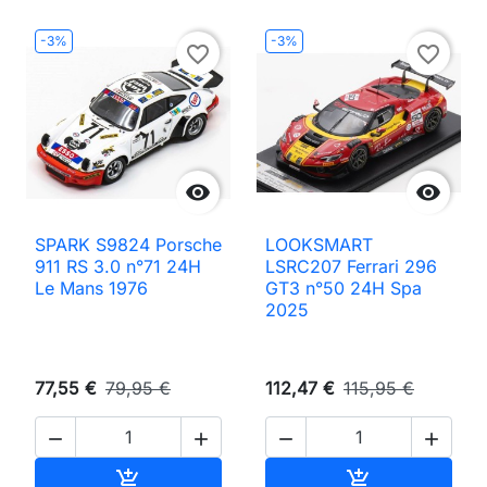
-3%
-3%
favorite_border
favorite_border


SPARK S9824 Porsche
LOOKSMART
911 RS 3.0 n°71 24H
LSRC207 Ferrari 296
Le Mans 1976
GT3 n°50 24H Spa
2025
77,55 €
79,95 €
112,47 €
115,95 €




Ajouter au panier
Ajouter au pan

