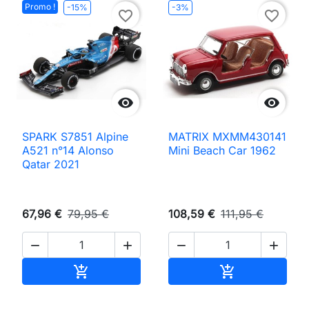
Promo !
-15%
-3%
favorite_border
favorite_border


SPARK S7851 Alpine
MATRIX MXMM430141
A521 n°14 Alonso
Mini Beach Car 1962
Qatar 2021
67,96 €
79,95 €
108,59 €
111,95 €




Ajouter au panier
Ajouter au pan

