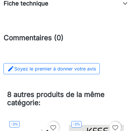
Fiche technique
Commentaires (0)

Soyez le premier à donner votre avis
8 autres produits de la même
catégorie:
-3%
-3%
favorite_border
favorite_border