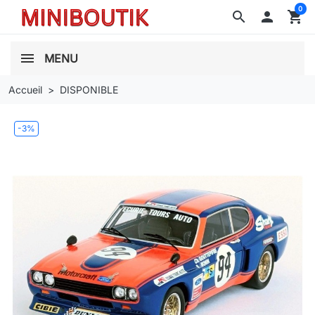
0
search

shopping_cart
MENU
Accueil
DISPONIBLE
-3%