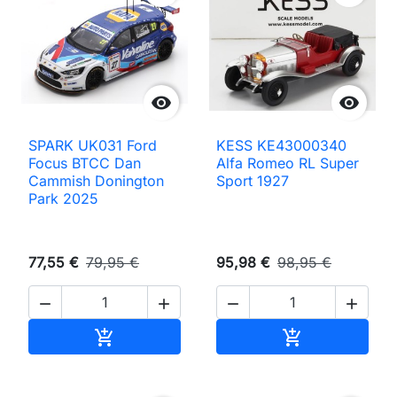


SPARK UK031 Ford
KESS KE43000340
Focus BTCC Dan
Alfa Romeo RL Super
Cammish Donington
Sport 1927
Park 2025
77,55 €
79,95 €
95,98 €
98,95 €




Ajouter au panier
Ajouter au pan

