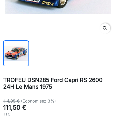
search
TROFEU DSN285 Ford Capri RS 2600
24H Le Mans 1975
114,95 €
(Économisez 3%)
111,50 €
TTC