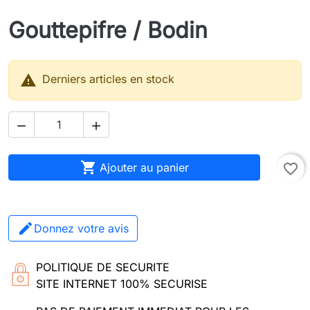
Gouttepifre / Bodin

Derniers articles en stock



Ajouter au panier
favorite_border
Donnez votre avis
POLITIQUE DE SECURITE
SITE INTERNET 100% SECURISE