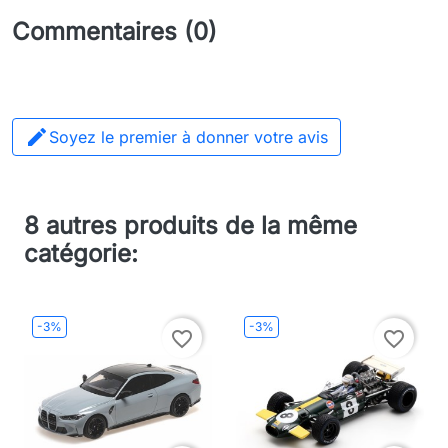
Commentaires (0)

Soyez le premier à donner votre avis
8 autres produits de la même
catégorie:
-3%
-3%
favorite_border
favorite_border