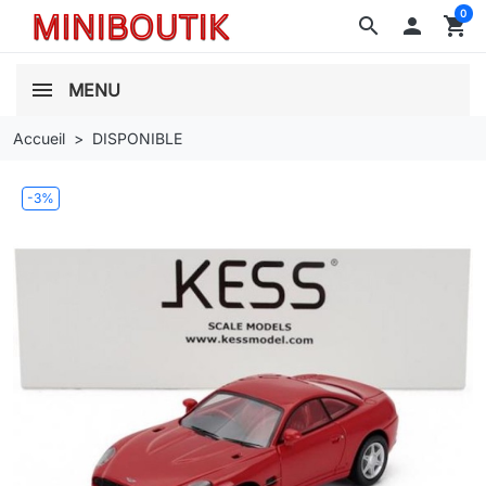
0
search

shopping_cart
MENU
Accueil
DISPONIBLE
-3%