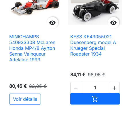


MINICHAMPS
KESS KE43055021
540933308 McLaren
Duesenberg model A
Honda MP4/8 Ayrton
Krueger Special
Senna Vainqueur
Roadster 1934
Adelaïde 1993
84,11 €
98,95 €
80,46 €
82,95 €


Ajouter au pan

Voir détails