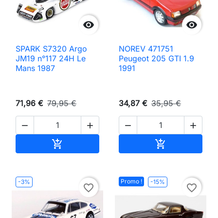


SPARK S7320 Argo
NOREV 471751
JM19 n°117 24H Le
Peugeot 205 GTI 1.9
Mans 1987
1991
71,96 €
79,95 €
34,87 €
35,95 €




Ajouter au panier
Ajouter au pan


Promo !
-3%
-15%
favorite_border
favorite_border