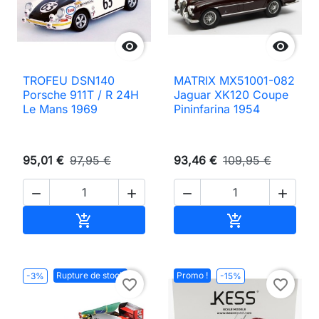


TROFEU DSN140
MATRIX MX51001-082
Porsche 911T / R 24H
Jaguar XK120 Coupe
Le Mans 1969
Pininfarina 1954
95,01 €
97,95 €
93,46 €
109,95 €




Ajouter au panier
Ajouter au pan


Rupture de stock
Promo !
-3%
-15%
favorite_border
favorite_border