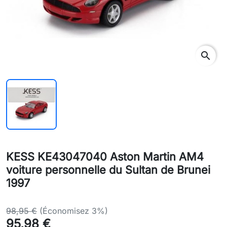
search
KESS KE43047040 Aston Martin AM4
voiture personnelle du Sultan de Brunei
1997
98,95 €
(Économisez 3%)
95,98 €