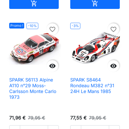
Ajouter au panier
Ajouter au pan


Promo !
-10%
-3%
favorite_border
favorite_border


SPARK S6113 Alpine
SPARK S8464
A110 n°29 Moss-
Rondeau M382 n°31
Carlsson Monte Carlo
24H Le Mans 1985
1973
71,96 €
79,95 €
77,55 €
79,95 €