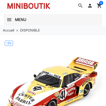
0
search

shopping_cart
MENU
Accueil
DISPONIBLE
-3%