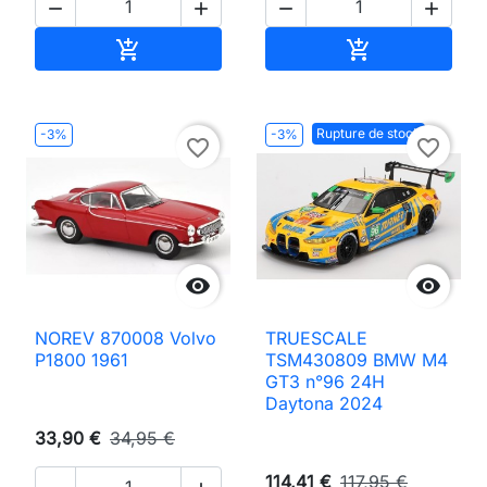




Ajouter au panier
Ajouter au pan


Rupture de stock
-3%
-3%
favorite_border
favorite_border


NOREV 870008 Volvo
TRUESCALE
P1800 1961
TSM430809 BMW M4
GT3 n°96 24H
Daytona 2024
33,90 €
34,95 €
114,41 €
117,95 €