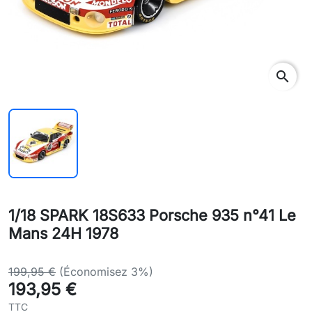
search
1/18 SPARK 18S633 Porsche 935 n°41 Le
Mans 24H 1978
199,95 €
(Économisez 3%)
193,95 €
TTC