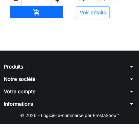


Ajouter au panier

Voir détails
arrow_drop_down
Produits
arrow_drop_down
Notre société
arrow_drop_down
Votre compte
arrow_drop_down
Informations
© 2026 - Logiciel e-commerce par PrestaShop™