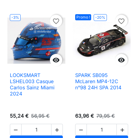
Promo !
-3%
-20%
favorite_border
favorite_border


LOOKSMART
SPARK SB095
LSHEL003 Casque
McLaren MP4-12C
Carlos Sainz Miami
n°98 24H SPA 2014
2024
55,24 €
56,95 €
63,96 €
79,95 €



