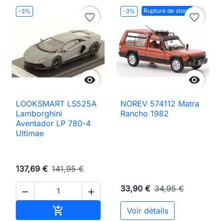
Rupture de stock
-3%
-3%
favorite_border
favorite_border


LOOKSMART LS525A
NOREV 574112 Matra
Lamborghini
Rancho 1982
Aventador LP 780-4
Ultimae
137,69 €
141,95 €
33,90 €
34,95 €


Ajouter au panier

Voir détails