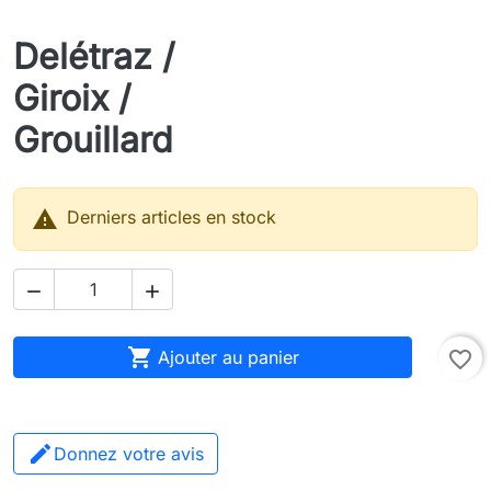
Delétraz /
Giroix /
Grouillard

Derniers articles en stock



Ajouter au panier
favorite_border
Donnez votre avis