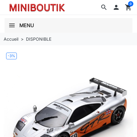
0
search

shopping_cart
MENU
Accueil
DISPONIBLE
-3%