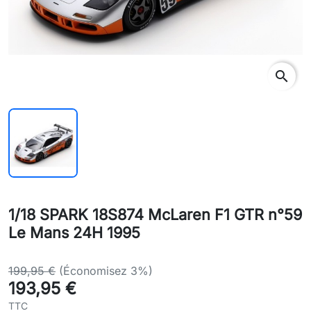
search
1/18 SPARK 18S874 McLaren F1 GTR n°59
Le Mans 24H 1995
199,95 €
(Économisez 3%)
193,95 €
TTC