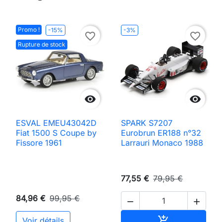
Promo !
-15%
-3%
favorite_border
favorite_border
Rupture de stock


ESVAL EMEU43042D
SPARK S7207
Fiat 1500 S Coupe by
Eurobrun ER188 n°32
Fissore 1961
Larrauri Monaco 1988
77,55 €
79,95 €
84,96 €
99,95 €


Ajouter au pan

Voir détails