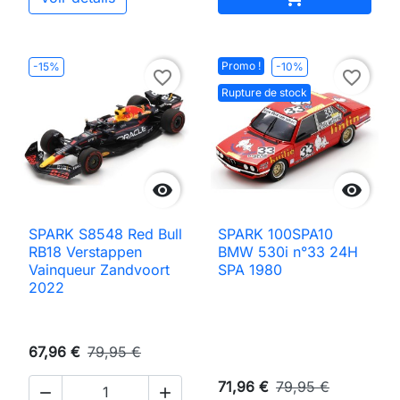
Promo !
-15%
-10%
favorite_border
favorite_border
Rupture de stock


SPARK S8548 Red Bull
SPARK 100SPA10
RB18 Verstappen
BMW 530i n°33 24H
Vainqueur Zandvoort
SPA 1980
2022
67,96 €
79,95 €
71,96 €
79,95 €

