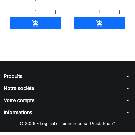




Ajouter au panier
Ajouter au pan


arrow_drop_down
Produits
arrow_drop_down
Notre société
arrow_drop_down
Votre compte
arrow_drop_down
Informations
© 2026 - Logiciel e-commerce par PrestaShop™