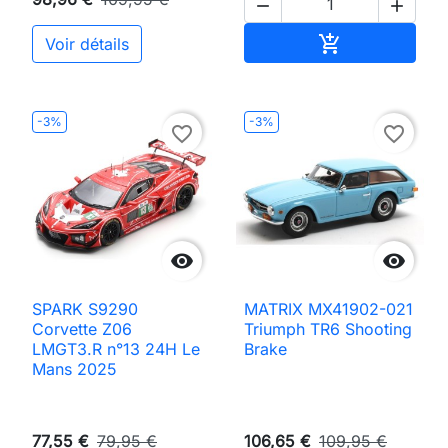


Ajouter au pan

Voir détails
-3%
-3%
favorite_border
favorite_border


SPARK S9290
MATRIX MX41902-021
Corvette Z06
Triumph TR6 Shooting
LMGT3.R n°13 24H Le
Brake
Mans 2025
77,55 €
79,95 €
106,65 €
109,95 €