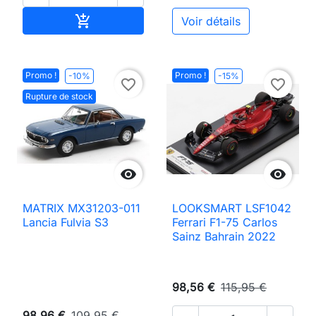
Ajouter au panier

Voir détails
Promo !
Promo !
-10%
-15%
favorite_border
favorite_border
Rupture de stock


MATRIX MX31203-011
LOOKSMART LSF1042
Lancia Fulvia S3
Ferrari F1-75 Carlos
Sainz Bahrain 2022
98,56 €
115,95 €
98,96 €
109,95 €