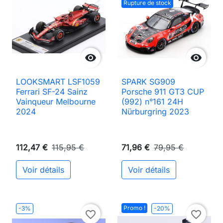
Rupture de stock


LOOKSMART LSF1059
SPARK SG909
Ferrari SF-24 Sainz
Porsche 911 GT3 CUP
Vainqueur Melbourne
(992) n°161 24H
2024
Nürburgring 2023
112,47 €
115,95 €
71,96 €
79,95 €
Voir détails
Voir détails
Promo !
-3%
-20%
favorite_border
favorite_border