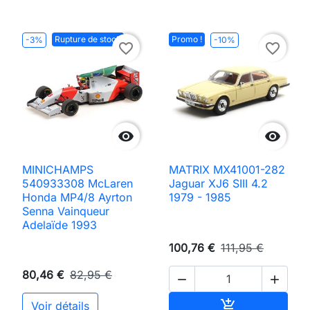
Rupture de stock
Promo !
-3%
-10%
favorite_border
favorite_border


MINICHAMPS
MATRIX MX41001-282
540933308 McLaren
Jaguar XJ6 SIII 4.2
Honda MP4/8 Ayrton
1979 - 1985
Senna Vainqueur
Adelaïde 1993
100,76 €
111,95 €
80,46 €
82,95 €


Ajouter au pan

Voir détails