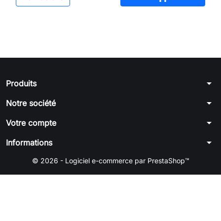
arrow_drop_down
Produits
arrow_drop_down
Notre société
arrow_drop_down
Votre compte
arrow_drop_down
Informations
© 2026 - Logiciel e-commerce par PrestaShop™