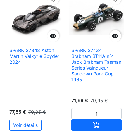


SPARK S7848 Aston
SPARK S7434
Martin Valkyrie Spyder
Brabham BT11A n°4
2024
Jack Brabham Tasman
Series Vainqueur
Sandown Park Cup
1965
71,96 €
79,95 €
77,55 €
79,95 €


Ajouter au pan

Voir détails