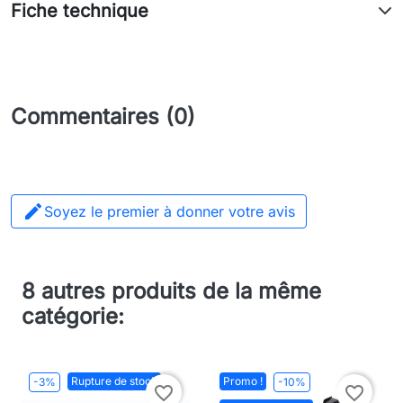
Fiche technique
Commentaires (0)

Soyez le premier à donner votre avis
8 autres produits de la même
catégorie:
Rupture de stock
Promo !
-3%
-10%
favorite_border
favorite_border