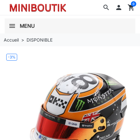
0
search

shopping_cart
MENU
Accueil
DISPONIBLE
-3%