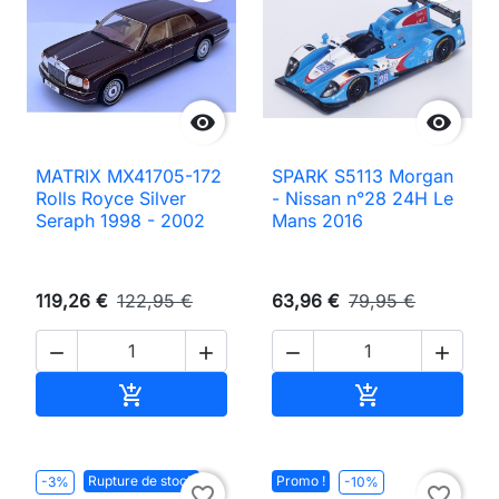


MATRIX MX41705-172
SPARK S5113 Morgan
Rolls Royce Silver
- Nissan n°28 24H Le
Seraph 1998 - 2002
Mans 2016
119,26 €
122,95 €
63,96 €
79,95 €




Ajouter au panier
Ajouter au pan


Rupture de stock
Promo !
-3%
-10%
favorite_border
favorite_border