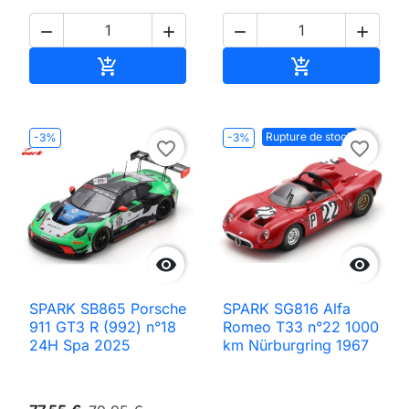




Ajouter au panier
Ajouter au pan


Rupture de stock
-3%
-3%
favorite_border
favorite_border


SPARK SB865 Porsche
SPARK SG816 Alfa
911 GT3 R (992) n°18
Romeo T33 n°22 1000
24H Spa 2025
km Nürburgring 1967