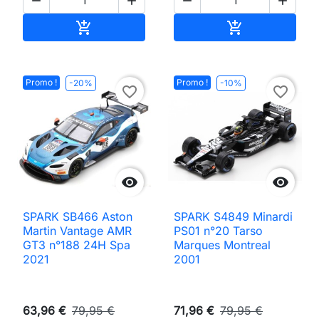




Ajouter au panier
Ajouter au pan


Promo !
Promo !
-20%
-10%
favorite_border
favorite_border


SPARK SB466 Aston
SPARK S4849 Minardi
Martin Vantage AMR
PS01 n°20 Tarso
GT3 n°188 24H Spa
Marques Montreal
2021
2001
63,96 €
79,95 €
71,96 €
79,95 €