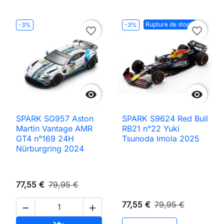
Rupture de stock
-3%
-3%
favorite_border
favorite_border


SPARK SG957 Aston
SPARK S9624 Red Bull
Martin Vantage AMR
RB21 n°22 Yuki
GT4 n°169 24H
Tsunoda Imola 2025
Nürburgring 2024
77,55 €
79,95 €
77,55 €
79,95 €

