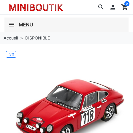
0
search

shopping_cart
MENU
Accueil
DISPONIBLE
-3%