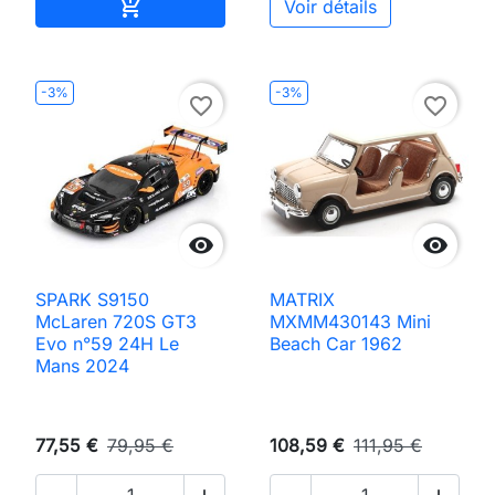
Ajouter au panier

Voir détails
-3%
-3%
favorite_border
favorite_border


SPARK S9150
MATRIX
McLaren 720S GT3
MXMM430143 Mini
Evo n°59 24H Le
Beach Car 1962
Mans 2024
77,55 €
79,95 €
108,59 €
111,95 €